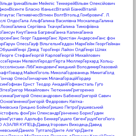
Вільде Ірина
Вільям Мейкпіс Теккерей
Вільям Олексійович
Джон
Вісенте Бласко Ібаньєс
Віталій Біанкі
Віталій
Вітаутас Петкявічюс
Вітмен Волт
Вітольд Гомбрович
Г. Л.
кслі Олдос
Гала Альф
Галина Василівна Москалець
Галина
 Лозко
Галина Сергіївна Ткачук
Галина Тимофіївна
р
Гамсун Кнут
Ганна Багряна
Ганна Калина
Ганна
ерсен
Ганс Георг Гадамер
Ганс Христіан Андерсен
Ганс фон
ррі
Гарун Олесь
Гауф Вільгельм
Геддон Марк
Гейм Георг
Гейман
 Обушній
Генрі Девід Торо
Генрі Лайон Олді
Генрі Шлях
в
Георге Стефан
Георгій Карлов
Георгій Михайлович
ессе
Герман Мелвілл
Геродот
Герта Мюллер
Герхард Хольц-
оссолінськи-Лібі
Гжендович
Гжицький Володимир
Глазовий
рафт
Говард Майкл
Гоголь Микола
Годованець Микита
Голд
Гончар Олесь
Гончарчик Мілана
Горацій
Гордер
ксим
Гофман Ернст Теодор Амадей
Гофмансталь Гуґо
Вітез
Григор Михайлович Тютюнник
Григоренко
осинка
Григорій Олександрович Бабенко
Григорій Савич
-Основ'яненко
Григорій Федорович Квітка-
Янківська
Грицько Бойко
Гришко Петро
Грушевський
рістофель фон
Грін Олександр
Грінченко Борис
Гудим
рінк
Густаво Адольфо Беккер
Гуцало Євген
Гуцул
Гюго
Гюго
 АЗАЛІЯ КУПЕЦЬ
Давид Ігорович Виходець
Давид
невський
Данило Туптало
Данте Аліг'єрі
Данте