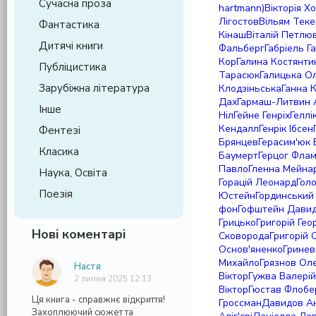
Сучасна проза
hartmann)
Вікторія 
Лігостов
Вільям Тек
Фантастика
Кінаш
Віталій Петлю
Дитячі книги
Фальберг
Габріель Г
Кор
Галина Костянти
Публіцистика
Тарасюк
Галицька О
Зарубіжна література
Клодзіньська
Ганна 
Дах
Гармаш-Литвин 
Інше
Ніл
Гейне Генріх
Геллі
Кендалл
Генрік Ібсен
Фентезі
Брянцев
Герасим'юк 
Класика
Баумерт
Герцог Фла
Павло
Гленна Мейна
Наука, Освіта
Горацій Леонард
Гол
Поезія
Юстейн
Гординський
фон
Гофштейн Дави
Грицько
Григорій Гео
Нові коментарі
Сковорода
Григорій 
Основ'яненко
Гринев
Михайло
Грязнов Ол
Настя
Віктор
Гужва Валерій
2 липня 2025 12:13
Віктор
Гюстав Флобе
Ця книга - справжнє відкриття!
Гроссман
Давидов Ан
Захоплюючий сюжет та