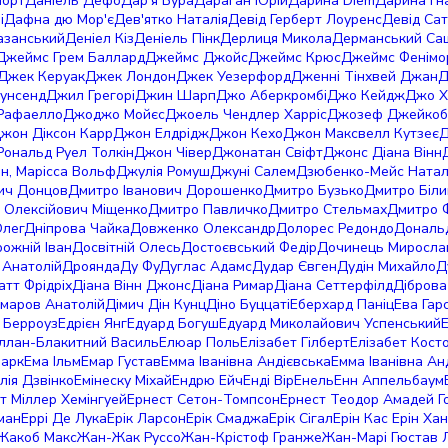
порт
Даніель Дефо
Дар'я Бура
Дараган Юрій
Дарина Diem
Дарина Гн
і
Дафна дю Мор'є
Дев'ятко Наталія
Девід Герберт Лоуренс
Девід Са
азанський
Деніел Кіз
Деніель Пінк
Дерлиця Микола
Дерманський Са
Джеймс Грем Баллард
Джеймс Джойс
Джеймс Крюс
Джеймс Фенімо
Джек Керуак
Джек Лондон
Джек Уезерфорд
Дженні Тінхвей Джан
Д
аунсенд
Джил Грегорі
Джин Шарп
Джо Аберкромбі
Джо Кейдж
Джо Х
Рафаелло
Джоджо Мойєс
Джоель Чендлер Харріс
Джозеф Джейкоб
жон Діксон Карр
Джон Елдрідж
Джон Кехо
Джон Максвелл Кутзеє
Д
ональд Руел Толкін
Джон Чівер
Джонатан Свіфт
Джонс Діана Вінн
н, Марісса Вольф
Джулія Ромуш
Джуні Салем
Дзюбенко-Мейс Натал
ич Донцов
Дмитро Іванович Дорошенко
Дмитро Бузько
Дмитро Біли
 Олексійович Міщенко
Дмитро Павличко
Дмитро Стельмах
Дмитро 
Олег
Дніпрова Чайка
Довженко Олександр
Долорес Редондо
Дональд
ожній Іван
Досвітній Олесь
Достоєвський Федір
Дочинець Миросла
Анатолій
Дроянда
Ду Фу
Дуглас Адамс
Дудар Євген
Дудін Михайло
Д
тт Фрідріх
Діана Вінн Джонс
Діана Римар
Діана Сеттерфілд
Діброва
імаров Анатолій
Дімич
Дін Кунц
Діно Буццаті
Еберхард Паніц
Ева Гар
 Берроуз
Едрієн Янг
Едуард Богуш
Едуард Миколайович Успенський
ллан-Блакитний Василь
Елюар Поль
Елізабет Гілберт
Елізабет Кост
ларк
Ема Ільм
Емар Густав
Емма Іванівна Андієвська
Емма Іванівна Ан
ілія Дзвінко
Емінеску Міхай
Ендрю Ейч
Енді Вір
Енель
Енн Аппельбаум
т Міллер Хемінгуей
Ернест Сетон-Томпсон
Ернест Теодор Амадей 
ман
Еррі Де Лука
Ерік Ларсон
Ерік Смаджа
Ерік Сігал
Ерін Кас
Ерін Ха
Жакоб Макс
Жан-Жак Руссо
Жан-Крістоф Гранже
Жан-Марі Гюстав 