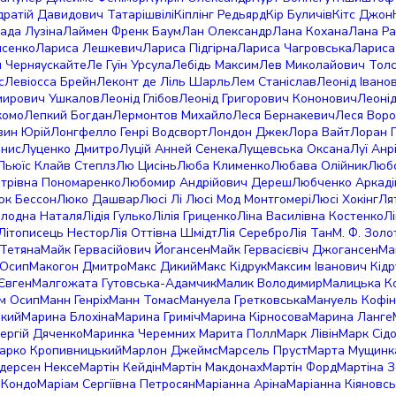
дратій Давидович Татарішвілі
Кіплінг Редьярд
Кір Буличів
Кітс Джон
ада Лузіна
Лаймен Френк Баум
Лан Олександр
Лана Кохана
Лана Ра
исенко
Лариса Лешкевич
Лариса Підгірна
Лариса Чагровська
Лариса
я Черняускайте
Ле Гуїн Урсула
Лебідь Максим
Лев Миколайович Тол
с
Левіосса Брейн
Леконт де Ліль Шарль
Лем Станіслав
Леонід Іванов
мирович Ушкалов
Леонід Глібов
Леонід Григорович Кононович
Леоні
комо
Лепкий Богдан
Лермонтов Михайло
Леся Бернакевич
Леся Воро
вин Юрій
Лонгфелло Генрі Водсворт
Лондон Джек
Лора Вайт
Лоран 
енис
Луценко Дмитро
Луцій Анней Сенека
Лущевська Оксана
Луї Анр
Льюїс Клайв Степлз
Лю Цисінь
Люба Клименко
Любава Олійник
Любо
трівна Пономаренко
Любомир Андрійович Дереш
Любченко Аркаді
юк Бессон
Люко Дашвар
Люсі Лі
Люсі Мод Монтгомері
Люсі Хокінг
Ля
олодна Наталя
Лідія Гулько
Лілія Гриценко
Ліна Василівна Костенко
Л
Літописець Нестор
Лія Оттівна Шмідт
Лія Серебро
Лія Тан
М. Ф. Зол
Тетяна
Майк Гервасійович Йогансен
Майк Гервасієвіч Джогансен
Ма
 Осип
Макогон Дмитро
Макс Дикий
Макс Кідрук
Максим Іванович Кідр
Євген
Малгожата Гутовська-Адамчик
Малик Володимир
Малицька К
м Осип
Манн Генріх
Манн Томас
Мануела Гретковська
Мануель Кофін
ький
Марина Блохіна
Марина Гриміч
Марина Кірносова
Марина Ланге
ергій Дяченко
Маринка Черемних
Марита Полл
Марк Лівін
Марк Сідо
арко Кропивницький
Марлон Джеймс
Марсель Пруст
Марта Мущинк
дерсен Нексе
Мартін Кейдін
Мартін Макдонах
Мартін Форд
Мартіна З
 Кондо
Маріам Сергіївна Петросян
Маріанна Аріна
Маріанна Кіяновс