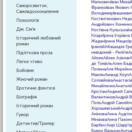
Малкович
Іван Миха
Саморозвиток,
Франко
Іван Якович
Самовдосконалення
Володимир
Івашкеви
Костянтинович Нед
Психологія
Андрійович Хоменко
Дім, Сім'я
Костівна Кульська
І
Кларк
Ірена Ігорівна
Історичний любовний
Жадан
Ірина Мацко
І
роман
Іраклій
Абашидзе Гри
невідомий - Релігія
А
Підліткова проза
Айзек
Айзек Азімов
А
Легке чтиво
де Токвіль
Ален Бад
Полина
Аля Морейно
Бойовик
Маклін
Аманді Хоуп
А
Жіночий роман
Соловйова
Анастасія
Михайленко
Анатолі
Еротичне фентезі
Крістіан
Анджей Сап
Біографія
Валентинов
Андрій 
Поль
Андрій Самойл
Історичний роман
Хорошевський
Андрі
Акімова
Анна Аудгіл
Гумор
Мінаєва
Анна Пахом
Детектив/Трилер
Барбюс
Анрі Шарр'є
Буеро Вальєхо
Антуа