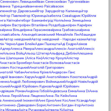
н Семенович Левицький
Іван Семесюк
Іван Тургенєв
Іван
Іванна Турецька
Іванченко Раїса
Івасюк
апенко
Ігор Даровський
Ігор Зарудко
Ігор Калинець
Ігор
лін
Ігор Павлюк
Ігор Юринець
Ізабелла Сова
Іздрик Юрій
Ілля
Інга Квітка
Інгеборг Бахман
Інгрід Нолль
Інна Земець
Інна
лом
Ірен Вастро
Ірен Віталіївна Роздобудько
Ірен Карк
Ірен
ва
Ірина Вільде
Ірина Герасимова
Ірина Грабовська
Ірина
ослав
Ісабель Альєнде
Ісаковський Михайло
Ія Лін
Абашидзе
ав
Автор невідомий
Автор невідомий - Народні казки
Автор
лін Черно
Адам Блейк
Адам Пшехшта
Аді Ендре
Азімов
 Адлер
Алекса Рівера
Александра
Алексін Анатолій
Алексіс
ем
Альона Войц
Альош Штегер
Альфред Деблін
Алюшина
іна Шапошник (Аліса Кін)
Алістер Кроулі
Алістер
Анастасія Бромберг
Анастасія Волкова
Анастасія
орович Костецький
Анатолій Григорович
Анатолій Чабан
Ангеліна Кріхелі
Андерсен Ганс
ндрій Іванович Харук
Андрій Анатолійович Кокотюха
Андрій
ьменко
Андрій Любомирович Войницький
Андрій Новік
Андрій
вський
Андрій Юрійович Курков
Андрій Юрійович
ндріяшик Роман
Андіона Гобой
Андієвська Емма
Анна Di
Анна
е
Анна Лерой
Анна Лященко
Анна Ліє Кейн
Анна
ва
Анненський Інокентій
Анні Ерно
Анні Кос
Анні Ксандр
Анрі
нтоненко-Давидович Борис
Антонич Богдан-Ігор
Антоніо
іта Мілаєва
Аніта Русанова
Анітвела Кі
Анітка