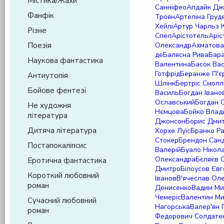
Містика/Жахи
Санніфео
Апдайк Дж
Фанфік
Троян
Артеліна Груд
Хейлі
Артур Чарльз 
Різне
Спел
Арістотель
Арі
Поезія
Олександр
Ахматова
де
Балясна Рива
Бара
Наукова фантастика
Валентина
Басок Ва
Готфрід
Беранже П'є
Антиутопія
Шлінк
Бертріс Смолл
Бойове фентезі
Василь
Богдан Івано
Ославський
Богдан 
Не художня
Нємцова
Бойко Влад
література
Джонсон
Борис Дмит
Дитяча література
Хорхе Луїс
Бранко Ра
Стокер
Брендон Сан
Постапокаліпсис
Валерій
Буало Нікол
Олександра
Бєляєв 
Еротична фантастика
Дмитро
Білоусов Євг
Короткий любовний
Іванов
В'ячеслав Ол
роман
Денисенко
Вадим Ми
Чемеріс
Валентин Ми
Сучасний любовний
Нагорська
Валер'ян 
роман
Федорович Солдате