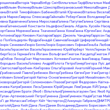
Хорошилова
Вікторія Чирка
Вілбур Сміт
Вілльгельм Гауф
Вільгельм Мах
ерей
Вільям Фолкнер
Вільям Шекспір
Вінграновський Микола
Віндем 
вань
Віталій Тимофійович Бабенко
Віталій Юрченко
Віталіна Весела
арсія Маркес
Гаврош Олександр
Гайнлайн Роберт
Гаков Володимир
Га
нівна Вдовіченко
Галина Мирослава
Галина Пагутяк
Галина Сергіївна
лена
Галчинський Константи Ільдефонс
Гамаль Абдель Хусейн Насе
Корт
Ганна Моренко
Ганна Ткаченко
Ганна Хома
Ганна Юрген
Ганс Анд
Антоніна
Гаррі Кімович Каспаров
Гарріс Джоель Чандлер
Гаррісон Га
ко Пол
Гельдерлін Фрідріх
Генадій Савичов
Генадій Циферов
Геннадій
Генрік Сенкевич
Генріх Белль
Генріх Борисович Гофман
Геньба Любо
Василь
Герасим'юк Василь
Герасименко Юрій
Герберт Уеллс
Герман Г
мберг
Гессе Герман
Гете Йоганн Вольфганг
Гжегож Касдепці
Гжегож Р
рд
Глібов Леонід
Гнат Мартинович Хоткевич
Гнатюк Іван
Говард Лавк
обородько Василь
Головко Андрій
Голота Петро
Гомер
Гонгора Луїс де
 Святослав
Горобчик-Кім
Горова Ольга
Горовий Анатолій
Горький Ма
д
Грабовський Павло
Гребенюк Віктор
Гребінка Євген
Грег Іган
Григор 
ргійович Білих
Григорій Квітка-Основ'яненко
Григорій Михайлович К
Сковорода
Григорій Соломонович Глазов
Григорій Федорович Квітка
ичева Катря
Гринюк Лесь
Гринюк Юрій
Грицак Лев
Грицак Я.Й.
Гриць 
ександр
Грімм Брати (Якоб і Вільгельм)
Гріммельзгаузен Ганс Якоб К
Гулак-Артемовський Петро
Гуменна Докія
Гуменюк Надія
Густав Май
р
Гі де Мопассан
Гілберт Кійт Честертон
Д'Аннунціо Габріеле
ДМИТРО
атолій
Дана Кейт
Дана Лонг
Даник Володимир
Данило Борисович Я