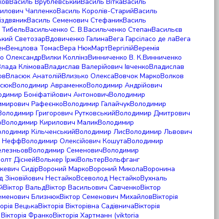
ков
Василь Врублевський
Василь Вітка
Василь
рилович Чапленко
Василь Королів-Старий
Василь
іздвяник
Василь Семенович Стефаник
Василь
 Тибель
Васильченко С. В.
Васильченко Степан
Васильєв
ький Светозар
Вдовиченко Галина
Вега Гарсіласо де ла
Вега
ен
Венцлова Томас
Вера НюкМарт
Вергілій
Веремія
о Олександр
Вилки Коллінз
Винниченко В. К.
Винниченко
Влада Клімова
Владислав Валерійович Івченко
Владислав
ов
Власюк Анатолій
Влизько Олекса
Вовчок Марко
Волков
асюк
Володимир Авраменко
Володимир Андрійович
одимир Боніфатійович Антонович
Володимир
имирович Рафеєнко
Володимир Галайчук
Володимир
Володимир Григорович Рутковський
Володимир Дмитрович
о
Володимир Кирилович Малик
Володимир
олодимир Кільченський
Володимир Лис
Володимир Львович
р Нефф
Володимир Олексійович Кошута
Володимир
елезньов
Володимир Семенович
Володимир
олт Дісней
Волькер Їржі
Вольтер
Вольфганг
кевич Сидір
Вороний Марко
Вороний Микола
Воронина
д Зіновійович Нестайко
Всеволод Нестайко
Вухналь
й
Віктор Вальд
Віктор Васильович Савченко
Віктор
Семенович Близнюк
Віктор Семенович Михайлов
Вікторія
торія Вецька
Вікторія Вікторівна Садівнича
Вікторія
е
Вікторія Франко
Вікторія Хартманн (viktoria