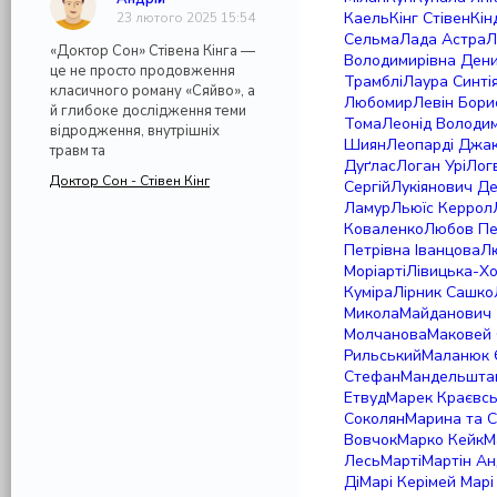
Каель
Кінг Стівен
Кін
23 лютого 2025 15:54
Сельма
Лада Астра
Л
«Доктор Сон» Стівена Кінга —
Володимирівна Ден
це не просто продовження
Трамблі
Лаура Синті
класичного роману «Сяйво», а
Любомир
Левін Бори
й глибоке дослідження теми
Тома
Леонід Володи
відродження, внутрішніх
Шиян
Леопарді Джа
травм та
Дуґлас
Логан Урі
Лог
Доктор Сон - Стівен Кінг
Сергій
Лукіянович Д
Ламур
Льюїс Керрол
Коваленко
Любов Пе
Петрівна Іванцова
Л
Моріарті
Лівицька-Х
Куміра
Лірник Сашко
Микола
Майданович 
Молчанова
Маковей
Рильський
Маланюк 
Стефан
Мандельшта
Етвуд
Марек Краєвс
Соколян
Марина та С
Вовчок
Марко Кейк
М
Лесь
Марті
Мартін Ан
Ді
Марі Керімей
Марі