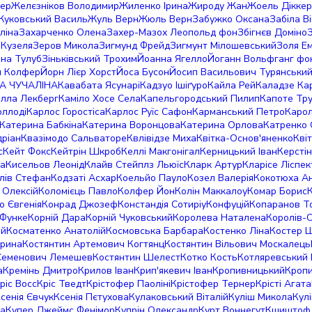
ер
Желєзніков Володимир
Жиленко Ірина
Жироду Жан
Жоель Діккер
Жуковський Василь
Жуль Верн
Жюль Верн
Забужко Оксана
Забіла В
ліна
Захарченко Олена
Захер-Мазох Леопольд фон
Збігнєв Доміно
 Кузеля
Зеров Микола
Зигмунд Фрейд
Зигмунт Мілошевський
Золя Ем
вна Тулуб
Зіньківський Трохим
Йоанна Ягелло
Йоганн Вольфганг фон
н Колфер
Йорн Лієр Хорст
Йоса Бусон
Йосип Васильович Турянськи
А ЧУЧАЛІНА
Кавабата Ясунарі
Кадзуо Ішіґуро
Кайла Рей
Каладзе Ка
ілла Лекберг
Каміло Хосе Села
Капельгородський Пилип
Капоте Тр
оллоді
Карлос Горостіса
Карлос Руїс Сафон
Карманський Петро
Каро
Катерина Бабкіна
Катерина Воронцова
Катерина Орлова
Катренко 
ріан
Квазімодо Сальваторе
Квлівідзе Миха
Квітка-Основ'яненко
Кві
с
Кейт Фокс
Кейтрін Шкроб
Келлі Макгонігал
Керницький Іван
Керстін
на
Кисельов Леонід
Клайв Стейплз Льюїс
Кларк Артур
Кларісе Ліспек
лів Стефан
Кодзаті Асхар
Коельйо Пауло
Козел Валерія
Кокотюха Ан
 Олексій
Коломієць Павло
Колфер Йон
Колін Маккалоу
Комар Борис
К
о Євгенія
Конрад Джозеф
Констандія Сотиріу
Конфуцій
Копаранов Т
 Функе
Корній Дара
Корній Чуковський
Королева Наталена
Королів-
ій
Косматенко Анатолій
Космовська Барбара
Костенко Ліна
Костер 
Ірина
Костянтин Артемович Когтянц
Костянтин Вільович Москалець
Семенович Лемешев
Костянтин Шелест
Котко Кость
Котляревський 
а
Кремінь Дмитро
Крилов Іван
Крип'якевич Іван
Кропивницький
Кроп
ріс Восс
Кріс Тведт
Крістофер Паоліні
Крістофер Тернер
Крісті Агата
сенія Євчук
Ксенія Пєтухова
Кулаковський Віталій
Куліш Микола
Кулі
ка
Купер Джеймс Фенімор
Купрін Олександр
Курт Воннегут
Кшиштоф 