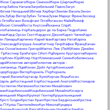
Жозе Сарамаго
Жорж Сіменон
Жорж Шарпак
Жоржі
іктор
Забіла Наталя
Загребельний Павло
Загул
Збігнєв Ненацький
Збігнєв Херберт
Земляк Василь
Зенон
іль
Зубар Віктор
Зубач Тетяна
Зузак Маркус Френк
Зюскінд
 Гете
Йоганн Вольфганг Ґете
Йогансен Майк
Йожеф
й
Йосип Сліпий
Йоста Кнутсон
Йоханна Спірі
К.
рло
Калинець Ігор
Кальдерон де ла Барка Педро
Камю
уман
Кард Орсон Скотт
Кардуччі Джозе
Карел Чапек
Карл
лін Ламарш
Карпенко-Карий Іван
Картава Ната
Каріна
Олександр
Катруша Анна
Каттнер Генрі
Кафка Франц
Качан
тка-Основ'яненко Григорій
Квітко Лев (Лейб)
Кевін Джеймс
 Гір
Кестнер Еріх
Кетрін Сі
Кеті Рід
Кирило Круторогов
Кирило
тор
Клен Юрій
Клер Норт
Климовський Семен
Кобилянська
дрій
Колектив авторів
Колектив авторів -
омпанієць Лідія
Конан Дойл Артур
Кониський
одор
Кордун Віктор
Корнель П'єр
Корнель
Старий Василь
Кортасар Хуліо
Корчак Януш
Косач
Шарль де
Костецький Ігор
Костецький Анатолій
Костомаров
Костянтин Матвієнко
Костянтин Михайлович
Іван
Коцюбинський
Коцюбинський Михайло
Кочерга
ивницький Марко
Крупкат Гюнтер
Крушельницький
Крісті Голден
Крістіан Крахт
Крістіна Бердінських
Крістіна
ш П.
Куліш Пантелеймон
Кун Микола
Кундера
Борунь
Кшиштоф Варга
Кібальчич Надія
Кізі Кен
Кілі