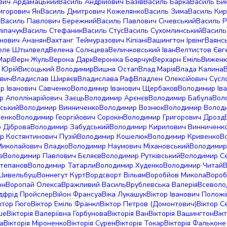
ович Ардамацький
Василь Андрійович Базів
Василь Барка
Василь Би
игорович Ян
Василь Дмитрович Кожелянко
Василь Зима
Василь Ки
р
Василь Павлович Бережний
Василь Павлович Січевський
Василь Р
ліпачук
Василь Стефаник
Василь Стус
Василь Сухомлинський
Василь
анович Ананян
Вахтанг Теймуразович Кіпіані
Вашингтон Ірвінг
Ваянс
еле Штылвелд
Велена Солнцева
Величковський Іван
Велтистов Євг
Марі
Верн Жуль
Верона Дарк
Вероніка Боярчук
Верхарн Еміль
Виженк
 Юрій
Висоцький Володимир
Вишня Остап
Влад Марія
Влада Калина
евич
Владислав Ширяєв
Владислава Раф
Владлен Олексійович Сусл
р Іванович Савченко
Володимир Іванович Щербаков
Володимир Ів
р Аполлінарійович Заєць
Володимир Арєнєв
Володимир Бабула
Вол
нський
Володимир Винниченко
Володимир Вознюк
Володимир Волод
ленко
Володимир Георгійович Сорокін
Володимир Григорович Дрозд
 Діброва
Володимир Забудський
Володимир Кирилович Винниченк
р Костянтинович Пузій
Володимир Кошелюк
Володимир Кривенко
В
Миколайович Владко
Володимир Наумович Міхановський
Володими
в
Володимир Павлович Бєляєв
Володимир Рутківський
Володимир С
тепанов
Володимир Татарли
Володимир Худенко
Володимир Читай
В
Шивельбуш
Воннегут Курт
Вордсворт Вільям
Воробйов Микола
Вороб
он
Воропай Олекса
Вражливий Василь
Врублевська Валерія
Всеволо
дфрід Пройслер
Війон Франсуа
Віка Лукашук
Віктор Іванович Положі
ктор Гюго
Віктор Еміль Франкл
Віктор Петров (Домонтович)
Віктор 
ше
Вікторія Валеріївна Горбунова
Вікторія Ван
Вікторія Вашингтон
Вік
а
Вікторія Міроненко
Вікторія Сурен
Вікторія Токар
Вікторія Фалькон