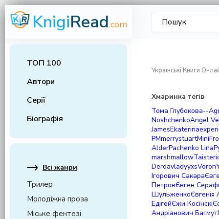
Knigi
Read
.com
ТОП 100
Українські Книги Онла
Автори
Хмаринка тегів
Серії
Тома Глубокова
--
Ag
Біографія
Noshchenko
Angel Ve
James
Ekaterina
exper
PM
merrystuart
MiniFr
Alder
Pachenko Lina
P
marshmallow
Taisteri
Derda
vladyyxs
Voron
Всі жанри
Ігорович Сакара
Євге
Трилер
Петров
Євген Сераф
Шульженко
Євгенія 
Молодіжна проза
Едігей
Єжи Косінскі
Є
Андріанович Багмут
Міське фентезі