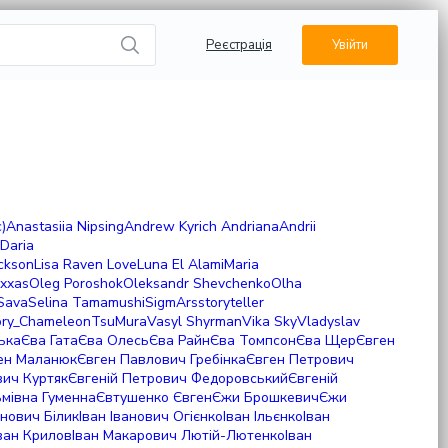
Реєстрація
Увійти
)
Anastasiia Nipsing
Andrew Kyrich
Andriana
Andrii
Daria
ickson
Lisa Raven
Love
Luna El Alami
Maria
xxas
Oleg Poroshok
Oleksandr Shevchenko
Olha
Sava
Selina Tamamushi
SigmArs
storyteller
ory_Chameleon
TsuMura
Vasyl Shyrman
Vika Sky
Vladyslav
ька
Єва Гата
Єва Олесь
Єва Райн
Єва Томпсон
Єва Щер
Євген
ен Маланюк
Євген Павлович Гребінка
Євген Петрович
вич Куртяк
Євгеній Петрович Федоровський
Євгеній
ьмівна Гуменна
Євтушенко Євген
Єжи Брошкевич
Єжи
анович Білик
Іван Іванович Огієнко
Іван Ільєнко
Іван
ван Крилов
Іван Макарович Лютій-Лютенко
Іван