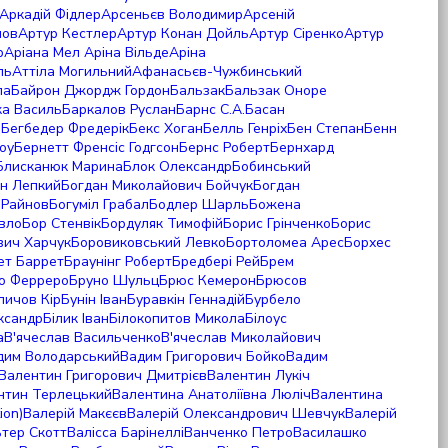
Аркадій Фідлер
Арсеньєв Володимир
Арсеній
нов
Артур Кестлер
Артур Конан Дойль
Артур Сіренко
Артур
р
Аріана Мел
Аріна Вільде
Аріна
ль
Аттіла Могильний
Афанасьєв-Чужбинський
ла
Байрон Джордж Гордон
Бальзак
Бальзак Оноре
ка Василь
Баркалов Руслан
Барнс С.А.
Басан
р
Бегбедер Фредерік
Бекс Хоган
Белль Генріх
Бен Степан
Бенн
оу
Бернетт Френсіс Годгсон
Бернс Роберт
Бернхард
Блисканюк Марина
Блок Олександр
Бобинський
н Лепкий
Богдан Миколайович Бойчук
Богдан
 Райнов
Богуміл Грабал
Бодлер Шарль
Божена
вло
Бор Стенвік
Бордуляк Тимофій
Борис Грінченко
Борис
вич Харчук
Боровиковський Левко
Бортоломеа Арес
Борхес
бет Баррет
Браунінг Роберт
Бредбері Рей
Брем
о Ферреро
Бруно Шульц
Брюс Кемерон
Брюсов
личов Кір
Бунін Іван
Буравкін Геннадій
Бурбело
ксандр
Білик Іван
Білокопитов Микола
Білоус
а
В'ячеслав Васильченко
В'ячеслав Миколайович
дим Володарський
Вадим Григорович Бойко
Вадим
Валентин Григорович Дмитрієв
Валентин Лукіч
нтин Терлецький
Валентина Анатоліївна Люліч
Валентина
ion)
Валерій Макєєв
Валерій Олександрович Шевчук
Валерій
тер Скотт
Валісса Барінеллі
Ванченко Петро
Василашко