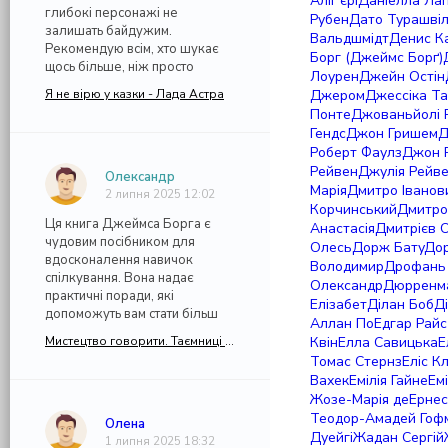
Аліг'єрі
Даніелла Ла
глибокі персонажі не
Рубен
Дато Турашвіл
залишать байдужим.
Вальдшмідт
Денис К
Рекомендую всім, хто шукає
Борг (Джеймс Борґ)
щось більше, ніж просто
Лоурен
Джейн Остін
Я не вірю у казки - Лада Астра
Джером
Джессіка Т
Понте
Джованьйолі 
Гендс
Джон Гришем
Д
Роберт Фаулз
Джон Р
Рейвен
Джулія Рейве
Олександр
Марія
Дмитро Іванов
2 липня 2025 12:02
Корчинський
Дмитро
Ця книга Джеймса Борга є
Анастасія
Дмитрієв 
чудовим посібником для
Олесь
Дорж Бату
Дор
вдосконалення навичок
Володимир
Дрофань 
спілкування. Вона надає
Олександр
Дюрренма
практичні поради, які
Елізабет
Ділан Боб
Д
допоможуть вам стати більш
Аллан По
Едгар Райс
Мистецтво говорити. Таємниці ефективного спілкування - Джеймс Борг (Джеймс Борґ)
Квін
Елла Савицька
Е
Томас Стернз
Еліс К
Вахек
Емілія Гайне
Ем
Жозе-Марія де
Ернес
Теодор-Амадей Гоф
Олена
Дуейгі
Жадан Сергій
1 липня 2025 18:32