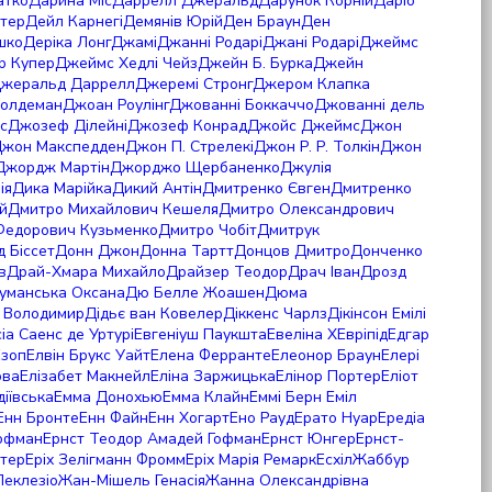
атко
Дарина Міс
Даррелл Джеральд
Дарунок Корній
Даріо
ттер
Дейл Карнегі
Демянів Юрій
Ден Браун
Ден
шко
Деріка Лонг
Джамі
Джанні Родарі
Джані Родарі
Джеймс
р Купер
Джеймс Хедлі Чейз
Джейн Б. Бурка
Джейн
жеральд Даррелл
Джеремі Стронг
Джером Клапка
олдеман
Джоан Роулінг
Джованні Боккаччо
Джованні дель
с
Джозеф Ділейні
Джозеф Конрад
Джойс Джеймс
Джон
жон Макспедден
Джон П. Стрелекі
Джон Р. Р. Толкін
Джон
Джордж Мартін
Джорджо Щербаненко
Джулія
ія
Дика Марійка
Дикий Антін
Дмитренко Євген
Дмитренко
й
Дмитро Михайлович Кешеля
Дмитро Олександрович
Федорович Кузьменко
Дмитро Чобіт
Дмитрук
 Біссет
Донн Джон
Донна Тартт
Донцов Дмитро
Донченко
в
Драй-Хмара Михайло
Драйзер Теодор
Драч Іван
Дрозд
уманська Оксана
Дю Белле Жоашен
Дюма
 Володимир
Дідьє ван Ковелер
Діккенс Чарлз
Дікінсон Емілі
сіа Саенс де Уртурі
Евгеніуш Паукшта
Евеліна X
Евріпід
Едгар
Езоп
Елвін Брукс Уайт
Елена Ферранте
Елеонор Браун
Елері
ова
Елізабет Макнейл
Еліна Заржицька
Елінор Портер
Еліот
діївська
Емма Донохью
Емма Клайн
Еммі Берн
Еміл
Енн Бронте
Енн Файн
Енн Хогарт
Ено Рауд
Ерато Нуар
Ередіа
Гофман
Ернст Теодор Амадей Гофман
Ернст Юнгер
Ернст-
нтер
Еріх Зелігманн Фромм
Еріх Марія Ремарк
Есхіл
Жаббур
Леклезіо
Жан-Мішель Генасія
Жанна Олександрівна