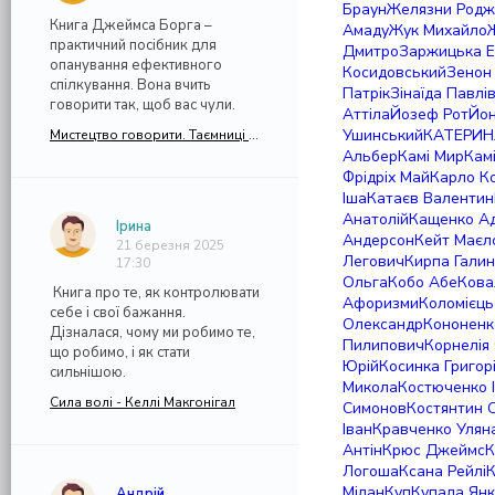
Браун
Желязни Родж
Книга Джеймса Борга –
Амаду
Жук Михайло
практичний посібник для
Дмитро
Заржицька Е
опанування ефективного
Косидовський
Зенон
спілкування. Вона вчить
Патрік
Зінаїда Павлі
говорити так, щоб вас чули.
Аттіла
Йозеф Рот
Йо
Ушинський
КАТЕРИН
Мистецтво говорити. Таємниці ефективного спілкування - Джеймс Борг (Джеймс Борґ)
Альбер
Камі Мир
Кам
Фрідріх Май
Карло К
Іша
Катаєв Валентин
Анатолій
Кащенко Ад
Ірина
Андерсон
Кейт Маєл
21 березня 2025
Легович
Кирпа Гали
17:30
Ольга
Кобо Абе
Кова
Книга про те, як контролювати
Афоризми
Коломієць
себе і свої бажання.
Олександр
Кононенк
Дізналася, чому ми робимо те,
Пилипович
Корнелія
що робимо, і як стати
Юрій
Косинка Григор
сильнішою.
Микола
Костюченко 
Сила волі - Келлі Макгонігал
Симонов
Костянтин 
Іван
Кравченко Улян
Антін
Крюс Джеймс
К
Логоша
Ксана Рейлі
К
Мілан
Куп
Купала Ян
Андрій