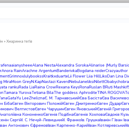
йн
» Хмаринка теґів
rafena
aianysheee
Alana Nesta
Alexandra Soroka
Alinarise (Murly Barsic
r
Anora Rain
Arachne
Argentum
Banderivka
Bogdana reider
Crazyauthor
iment
Grimnox
Julybookss
Krait
kxduarte
Lii Flower
Liia Hill
LikoDan
Lina D
og
Mira
Moon Grey
N.Kap
Nastazi Kaverd
Nebula
neliksi
Nilett
Obabych
obra
yata ranku
Rada Lia
Raina Crow
Rexana Keys
Rona
Ruslan B
Ruti Mashkif
on
Tamara Yurova
Tetiana Bila
The goddess Aphrodite
TINA ROGOVA
T
YanaGata
Yu Lee
Zhelizna
Є. М. Тарнавський
Єва Басіста
Єва Василевс
н Біба
Євген Вікторович Положій
Євген Дмитренко
Євген Дудар
Євг
имович Велтистов
Євген Чарушин
Євген Яновський
Євгеній Григоро
Анатоліївна Кононенко
Євгенія Подібна
Євгенія Хохлова
Євдокія Куз
сенін Сергій
І. С. Нечуй-Левицький
І. Франко
Ів. Грушка
Івакін Г.
Іван Ів
Іван Антонович Єфремов
Іван Карпенко-Карий
Іван Котляревський
І