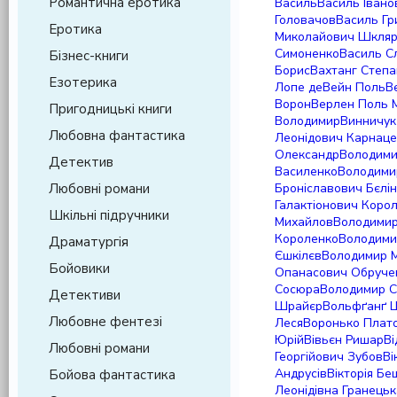
Романтична еротика
Василь
Василь Іван
Головачов
Василь Гр
Еротика
Миколайович Шкля
Симоненко
Василь С
Бізнес-книги
Борис
Вахтанг Степ
Езотерика
Лопе де
Вейн Поль
В
Ворон
Верлен Поль 
Пригодницькі книги
Володимир
Винничук
Любовна фантастика
Леонідович Карнац
Олександр
Володими
Детектив
Василенко
Володими
Любовні романи
Броніславович Бєлі
Галактіонович Коро
Шкільні підручники
Михайлов
Володимир
Короленко
Володими
Драматургія
Єшкілєв
Володимир 
Бойовики
Опанасович Обруче
Сосюра
Володимир С
Детективи
Шрайєр
Вольфґанґ 
Любовне фентезі
Леся
Воронько Плат
Юрій
Вівьєн Ришар
Ві
Любовні романи
Георгійович Зубов
Ві
Андрусів
Вікторія Бе
Бойова фантастика
Леонідівна Гранецьк