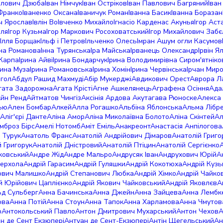
йлович Дзюба
Іван Німчук
Іван Остріков
Іван Павлович Багряний
Іва
 Франко
Іваненко Оксана
Іваничук Роман
Іванна Басик
Іванна Боразан
ч Ярослав
Івлін Во
Івченко Михайло
Ігнасіо Карденас Акунья
Ігор Аст
оля
Ігор Кузьма
Ігор Маркович Росоховатський
Ігор Михайлович Забє
Ілля Борщак
Ільф і Петров
Ільченко Олесь
Імран Ашум огли Касумов
нна Романова
Інна Турянська
Іра Майська
Ірванець Олександр
Ірвін Я
 Карпа
Ірина Айві
Ірина Бондарчук
Ірина Володимирівна Сиром'ятніко
рина Муза
Ірина Романовська
Ірина Хомін
Ірина Червінська
Ірчан Мир
гол
Абдул Рашид Махмуді
Абір Мукерджі
Авдикович Орест
Аврора Л
гата Задорожна
Агата Крісті
Агне Ашкелянець
Аграфена Осіння
Ада
йн Ренд
Айтматов Чингіз
Аксінія Ардова
Акутагава Рюноске
Алекса
ью
Ален Бомбар
Алкей
Алла Рогашко
Альбіна Яблонська
Альма Лібр
Аліг'єрі Данте
Аліна Амор
Аліна Миколаївна Болото
Аліна Скінтей
Ал
мброз Бірс
Амелі Нотомб
Аміт Еміль
Анакреонт
Анастасія Анпілогова
 Турук
Анатоль Франс
Анатолій Андрійович Дімаров
Анатолій Григ
й Григорук
Анатолій Дністровий
Анатолій Птіцин
Анатолій Сергієнко
ковський
Андре Жід
Андре Мальро
Андрусяк Іван
Андрухович Юрій
А
Верхола
Андрій Гарасим
Андрій Гуляшки
Андрій Кокотюха
Андрій Куз
ович Малишко
Андрій Степанович Любка
Андрій Хімко
Андрій Чайко
й Юрійович Цаплієнко
Андрій Якович Чайковський
Андрій Яковлєв
А
ьд Сульберг
Анна Бачинська
Анна Джейн
Анна Зайцева
Анна Лембк
ова
Анна Потій
Анна Стоун
Анна Тапок
Анна Харламова
Анна Чмуто
р
Антокольський Павло
Антон Дмитрович Мухарський
Антон Чехов
А
н де Сент Екзюпері
Антуан де Сент-Екзюпері
Антін Щегельський
Ан