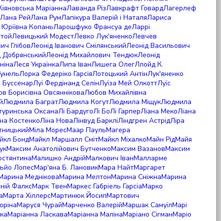
Кіяновська Маріанна
Лаванда Різ
Лавкрафт Говард
Лагерлеф
Лана Рей
Лана Рум
Лапікура Валерій і Наталя
Лариса
 Юріївна Копань
Ларошфуко Франсуа де
Ларрі
стой
Левицький Модест
Левко Лук'яненко
Левчев
ич Глібов
Леонід Іванович Смілянський
Леонід Васильович
д Добрянський
Леонід Михайлович Тендюк
Леонід
ніна
Леся Українка
Липа Іван
Лишега Олег
Ллойд К.
Гунель
Лорка Федеріко Гарсія
Лотоцький Антін
Лук'яненко
і Буссенар
Луї Фердінанд Селін
Луїза Мей Олкотт
Луїс
в Борисівна Овсяннікова
Любов Михайлівна
й
Людмила Баграт
Людмила Когут
Людмила Міщук
Людмила
туринська Оксана
Лі Бардуго
Лі Бо
Лі Гарпер
Ліана Меко
Ліана
іна Костенко
Ліна Нова
Лінвуд Барклі
Ліндгрен Астрід
Ліра
отницький
Мiла Морес
Маар Пауль
Магера
йкл Бонд
Майкл Маршалл Сміт
Майкл Міхалко
Майн Рід
Майя
ук
Максим Анатолійович Бутченко
Максим Вазанов
Максим
остянтина
Малишко Андрій
Малкович Іван
Малларме
ьйо Лопес
Мар'яна Б. Лановик
Мара Найт
Маргарет
Марина Меднікова
Марина Мелтон
Марина Сніжна
Марина
ній Фалкс
Марк Твен
Маркес Габріель Гарсіа
Марко
а
Марта Хіллерс
Мартинюк Йосип
Мартович
оріна
Маруся Чурай
Марченко Валерій
Маршак Самуїл
Марі
ька
Маріанна Ласкава
Маріанна Маліна
Маріано Сігман
Маріо