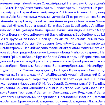
он
Аполлінер Гійом
Апухтін Олексій
Аркадій Натанович Стругацький
ень
Артем Ноар
Артем Чапай
Артем Чапаєв
Артем Чех
Артемiй Кiрса
Кларк
Артуро Перес-Реверте
Арундаті Рой
Архілох
Арєнєв Володими
стофан
Арія Вест
Аскольд Мельничук
Астрід Ліндгрен
Атаманюк Васи
 Анна
Ая Кучер
Багмут Іван
Багряна Анна
Багряний Іван
Бажан Мико
ташвілі Ніколоз
Баратинський Євген
Барбара Шер
Барбюс Анрі
Бар
силь
Басьо Мацуо
Баум Ліман Френк
Бачинський Андрій
Беатріс Мар
р-Жан
Бердник Олесь
Бережний Василь
Бернард Вербер
Бернард Ш
Бетсі Прусс
Биков Василь
Блек де Роз
Блекті Спайс
Близнець Віктор
вич Сушинський
Богдан Вікторович Коломійчук
Богдан Коваль
Богда
Сильвестрович Лепкий
Богдана Малкіна
Богданович Максим
Богоміл
ислав
Бойко Грицько
Боккаччо Джованні
Бонд Майкл
Бондаренко Па
рович Грінченко
Борис Крумов
Борис Левандовський
Борис Микито
дічевич
Брасюк Гордій
Брати Капранови
Брати Ґрімм
Браунінг Еліза
дерсон
Брехт Бертольт
Бровченко Володимир
Бродський Йосип
Брун
а
Буджолд Лоїс Макмастер
Будзаті Діно
Будяк Юрій
Бузько Дмитро
Бу
Олександр
Біггл-молодший Ллойд
Білецький Михайло
Білецький Оле
ен
Біляїв Володимир
Бічер-Стоу Гаррієт Єлізабет
Бічуя Ніна
В В Срібн
ександрович Навроцький
В. М. Горобець
В. Сухомлинський
В. Таль
Ва
хайлович Кожевніков
Вайлет Альвіно
Вайсглас Іммануель
Вале Пер
колайович Терлецький
Валентин Олександрович Кудрицький
Вале
Петрович Підмогильний
Валері
Валері Поль
Валерій Калінов (Demolit
нко
Валерія Дражинська
Вальдемар Бонзельс
Вальдемар Лисяк
Валь