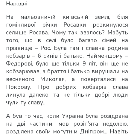
Народні
На мальовничій київській землі, біля
гомінливої річки Росавки розкинулося
селище Росава. Чому так звалось? Мабуть
того, що в селі було багато сімей на
прізвище – Рос. Була там і славна родина
кобзарів – 6 синів і батько. Найменшому –
Федорові, було ще тільки 9 літ, він ще не
кобзарював, а браття і батько вирушали на
весняного Миколая, а поверталися на
Покрову. Про добрих кобзарів слава
линула далеко, та не тільки добрі люди
чули ту славу...
А був то час, коли Україна була розідрана
на дві частини, мов розіп’ята недолею,
розділена своїм могутнім Дніпром... Навіть