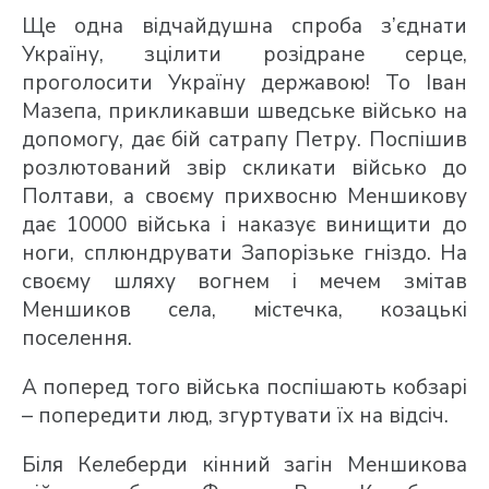
Ще одна відчайдушна спроба з’єднати
Україну, зцілити розі­дране серце,
проголосити Україну державою! То Іван
Мазепа, прикликавши шведське військо на
допомогу, дає бій сатрапу Петру. Поспішив
розлютований звір скликати військо до
Полтави, а своєму прихвосню Меншикову
дає 10000 війська і наказує винищити до
ноги, сплюндрувати Запорізьке гніздо. На
своєму шляху вогнем і мечем змітав
Меншиков села, містечка, козацькі
поселення.
А поперед того війська поспішають кобзарі
– попередити люд, згуртувати їх на відсіч.
Біля Келеберди кінний загін Меншикова