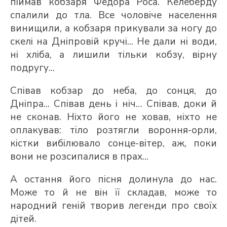
піймав кобзаря Федора Роса. Келеберду
спалили до тла. Все чоловіче населення
винищили, а кобзаря прикували за ногу до
скелі на Дніпровій кручі... Не дали ні води,
ні хліба, а лишили тільки кобзу, вірну
подругу...
Співав кобзар до неба, до сонця, до
Дніпра... Співав день і ніч… Співав, доки й
не сконав. Ніхто його не ховав, ніхто не
оплакував: тіло розтягли вороння-орли,
кістки вибілювало сонце-вітер, аж, поки
вони не розсипалися в прах...
А остання його пісня долинула до нас.
Може то й не він її складав, може то
народний геній творив легенди про своїх
дітей.