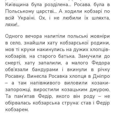
Київщина була розділена... Росава. була в
Польському царстві... А ходили кобзарі по
всій Україні. Ох, і не любили їх шляхта,
ляхи!..
Одного вечора налитіли польські жовніри
в село, знайшли хату кобзарської родини,
мов ті круки накинулись на дужих хлопців-
кобзарів, на старого батька. Замучили до
смерті, хату запалили, а малого Федора
обв’язали бандурами і вкинули в річку
Росавку. Винесла Росавка хлопця в Дніпро
– а там напівживого виловили козаки-
запорожці, виростили козацьким джурою.
Та пам’ятав Федір, якого він роду – не
обірвалась кобзарська струна: став і Федір
кобзарем.