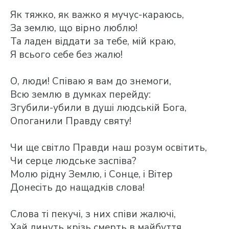
Як тяжко, як важко я мучус-караюсь,
За землю, що вірно люблю!
Та ладен віддати за тебе, мій краю,
Я всього себе без жалю!
О, люди! Співаю я вам до знемоги,
Всю землю в думках перейду:
Згубили-убили в душі людській Бога,
Опоганили Правду святу!
Чи ще світло Правди наш розум освітить,
Чи серце людське заспіва?
Молю рідну Землю, і Сонце, і Вітер
Донесіть до нащадків слова!
Слова ті пекучі, з них співи жалючі,
Хай линуть крізь смерть в майбуття,