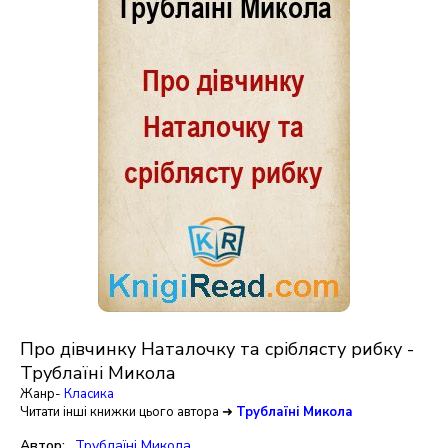
Про дівчинку Наталочку та сріблясту рибку -
Трублаїні Микола
Жанр-
Класика
Читати інші книжки цього автора ➜
Трублаїні Микола
Автор:
Трублаїні Микола