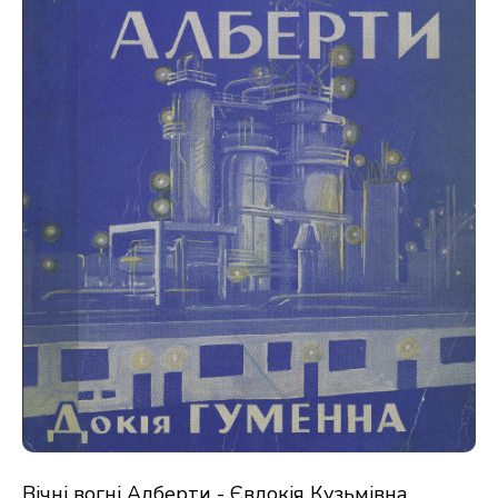
Вічні вогні Алберти - Євдокія Кузьмівна