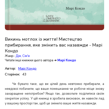
Викинь мотлох із життя! Мистецтво
прибирання, яке змінить вас назавжди - Марі
Кондо
Жанр-
Дім, Сім'я
Читати інші книжки цього автора ➜
Марі Кондо
Автор:
Марі Кондо
Сторінок:
43
Чи бувало таке, що ви цілий день невтомно прибирали, а
невдовзі побачили, що ваше помешкання чи робоче місце знову
захаращене непотребом? Якщо так, дозвольте поділитися своїм
секретом успіху. У цій книжці я зробила висновок, як навести лад
у вашому просторі так, щоб це змінило ваше життя назавжди.