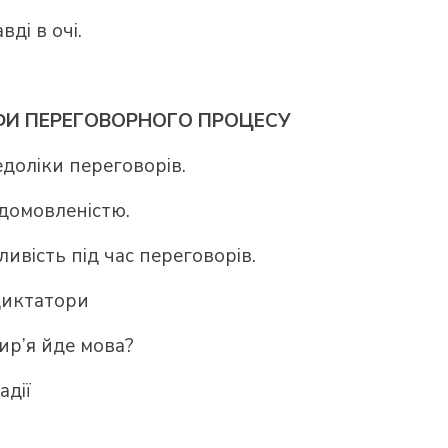
ді в очі.
ФИ ПЕРЕГОВОРНОГО ПРОЦЕСУ
доліки переговорів.
 домовленістю.
ливість під час переговорів.
диктатори
ир’я йде мова?
адії