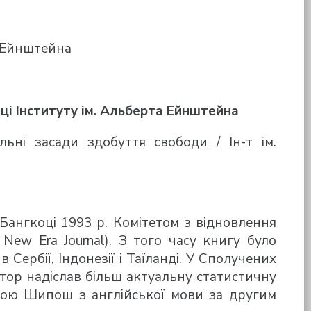
а Ейнштейна
ці Інституту ім. Альберта Ейнштейна
ьні засади здобуття свободи / Ін-т ім.
Бангкоці 1993 р. Комітетом з відновлення
e New Era Journal). З того часу книгу було
Сербії, Індонезії і Таїланді. У Сполучених
втор надіслав більш актуальну статистичну
ною Шипош з англійської мови за другим