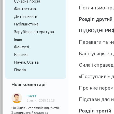
Сучасна проза
Погляньмо прав
Фантастика
Дитячі книги
Розділ другий
Публіцистика
ПІДВОДНІ РИ
Зарубіжна література
Інше
Переваги та не
Фентезі
Капітуляція за
Класика
Наука, Освіта
Сила і справед
Поезія
«Поступливі» 
Нові коментарі
Про яке перем
Настя
Підстави для н
2 липня 2025 12:13
Ця книга - справжнє відкриття!
Розділ третій
Захоплюючий сюжет та