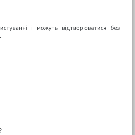
ристуванні і можуть відтворюватися без
.
?