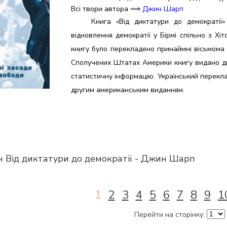
Всі твори автора ⟹
Джин Шарп
Книга «Від диктатури до демократії
відновлення демократії у Бірмі спільно з Хіт
книгу було перекладено принаймні вісьмома мо
Сполучених Штатах Америки книгу видано двіч
статистичну інформацію. Український перекл
другим американським виданням.
 Від диктатури до демократії - Джин Шарп
1
2
3
4
5
6
7
8
9
1
Перейти на сторінку: