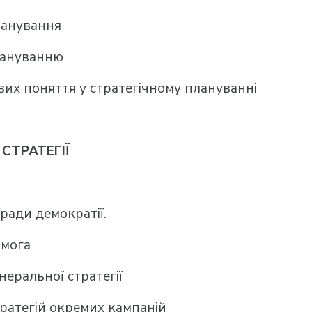
ланування
ануванню
их поняття у стратегічному плануванні
СТРАТЕГІЇ
ради демократії.
омога
еральної стратегії
ратегій окремих кампаній