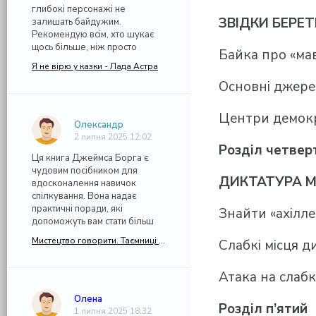
глибокі персонажі не
ЗВІДКИ БЕРЕ
залишать байдужим.
Рекомендую всім, хто шукає
щось більше, ніж просто
Байка про «ма
Я не вірю у казки - Лада Астра
Основні джере
Центри демокр
Олександр
2 липня 2025 12:02
Розділ четвер
Ця книга Джеймса Борга є
чудовим посібником для
ДИКТАТУРА М
вдосконалення навичок
спілкування. Вона надає
практичні поради, які
Знайти «ахілле
допоможуть вам стати більш
Мистецтво говорити. Таємниці ефективного спілкування - Джеймс Борг (Джеймс Борґ)
Слабкі місця 
Атака на слабк
Олена
Розділ п’ятий
1 липня 2025 18:32