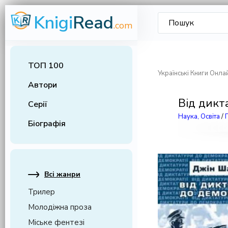
Knigi
Read
.com
ТОП 100
Українські Книги Онла
Автори
Від дикт
Серії
Наука, Освіта
/
Біографія
Всі жанри
Трилер
Молодіжна проза
Міське фентезі