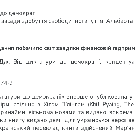
до демократії
 засади здобуття свободи Інститут ім. Альберт
дання побачило світ завдяки фінансовій підтрим
Дж.
Від диктатури до демократії: концептуал
174-2
ктатури до демократії» вперше опублікована у 
ірмі спільно з Хітом П’яінгом (Khit Pyaing, Th
инаймні вісьмома мовами та видано, зокрема, в 
 книгу видано двічі. Для української версії а
країнський переклад книги здійснений Мар’я