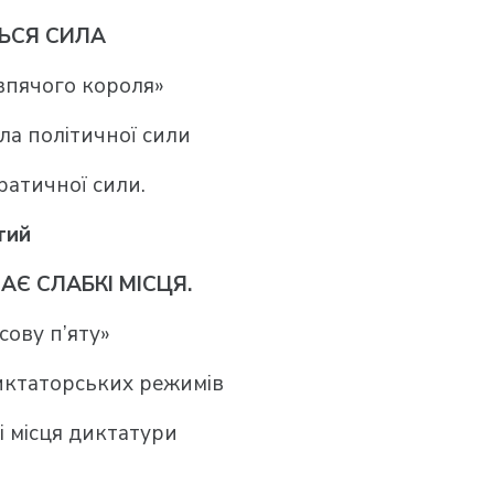
ТЬСЯ СИЛА
впячого короля»
ла політичної сили
атичної сили.
тий
АЄ СЛАБКІ МІСЦЯ.
сову п’яту»
диктаторських режимів
і місця диктатури