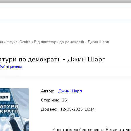
йн
»
Наука, Освіта
» Від диктатури до демократії - Джин Шарп
атури до демократії - Джин Шарп
Публіцистика
Автор:
Джин Шарп
Сторінок:
26
Додано:
12-05-2025, 10:14
Аннотація до бестселера - Від диктату