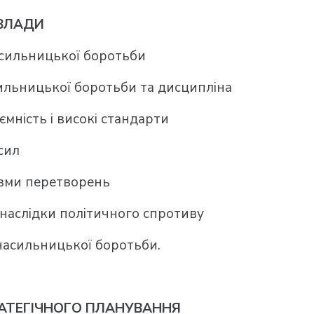
 ВЛАДИ
сильницької боротьби
ильницької боротьби та дисципліна
аємність і високі стандарти
сил
зми перетворень
наслідки політичного спротиву
насильницької боротьби.
АТЕГІЧНОГО ПЛАНУВАННЯ