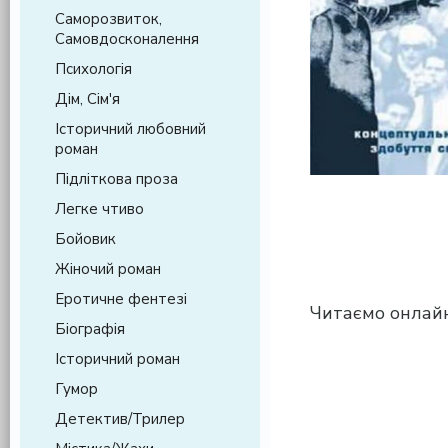
Саморозвиток,
Самовдосконалення
Психологія
Дім, Сім'я
Історичний любовний
роман
Підліткова проза
Легке чтиво
Бойовик
Жіночий роман
Еротичне фентезі
Читаємо онлайн
Біографія
Історичний роман
Гумор
Детектив/Трилер