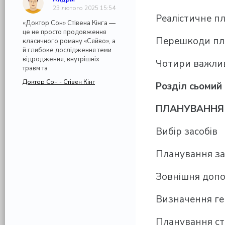
23 лютого 2025 15:54
Реалістичне п
«Доктор Сон» Стівена Кінга —
це не просто продовження
Перешкоди пл
класичного роману «Сяйво», а
й глибоке дослідження теми
відродження, внутрішніх
Чотири важлив
травм та
Доктор Сон - Стівен Кінг
Розділ сьомий
ПЛАНУВАННЯ 
Вибір засобів
Планування за
Зовнішня доп
Визначення ген
Планування ст