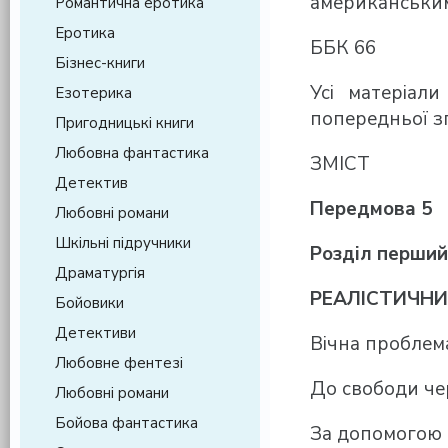
американськи
Романтична еротика
Еротика
ББК 66
Бізнес-книги
Усі матеріал
Езотерика
попередньої зг
Пригодницькі книги
Любовна фантастика
ЗМІСТ
Детектив
Передмова 5
Любовні романи
Шкільні підручники
Розділ перший
Драматургія
РЕАЛІСТИЧНИ
Бойовики
Детективи
Вічна проблем
Любовне фентезі
До свободи че
Любовні романи
Бойова фантастика
За допомогою 