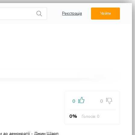
Реєстрація
Увійти
0
0
0%
Голосів:
0
ри до демократії - Джин Шарп