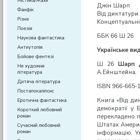
Містика/Жахи
Джін Шарп
Фанфік
Від диктатури 
Різне
Kонцептуальні
Поезія
ББК 66 Ш 26
Наукова фантастика
Антиутопія
Українське ви
Бойове фентезі
Ш 26
Шарп 
Не художня
А.Ейнштейна.
література
Дитяча література
ІSBN 966-665-
Постапокаліпсис
Книга «Від ди
Еротична фантастика
демократії у Б
Короткий любовний
перекладено пр
роман
Штатах Америки
Сучасний любовний
роман
інформацію. У