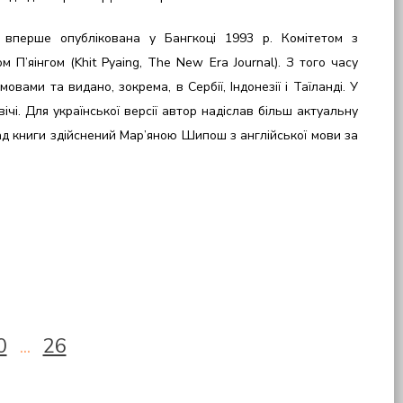
» вперше опублікована у Бангкоці 1993 р. Комітетом з
ом П’яінгом (Khit Pyaing, The New Era Journal). З того часу
вами та видано, зокрема, в Сербії, Індонезії і Таїланді. У
і. Для української версії автор надіслав більш актуальну
ад книги здійснений Мар’яною Шипош з англійської мови за
0
...
26