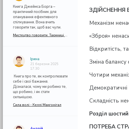
Книга Джеймса Борга –
ЗДІЙСНЕННЯ
практичний посібник для
опанування ефективного
Механізм нена
спілкування. Вона вчить
говорити так, щоб вас чули.
«Зброя» ненас
Мистецтво говорити. Таємниці ефективного спілкування - Джеймс Борг (Джеймс Борґ)
Відкритість, т
Ірина
Зміна балансу 
21 березня 2025
17:30
Чотири механі
Книга про те, як контролювати
себе і свої бажання.
Дізналася, чому ми робимо те,
Демократичні 
що робимо, і як стати
сильнішою.
Складність не
Сила волі - Келлі Макгонігал
Розділ шостий
ПОТРЕБА СТР
Андрій